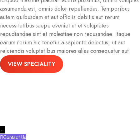
id quod maxime placeat facere possimus, omnis voluptas
assumenda est, omnis dolor repellendus. Temporibus
autem quibusdam et aut officiis debitis aut rerum
necessitatibus saepe eveniet ut et voluptates
repudiandae sint et molestiae non recusandae. Itaque
earum rerum hic tenetur a sapiente delectus, ut aut
reiciendis voluptatibus maiores alias consequatur aut
VIEW SPECIALITY
←
Contact Us